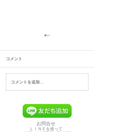
11月の予定
本日休日当番
11月の予定 矯正日11月12日
休日当番でござい
です。 その他は今月はなしで
まででございます
コメント
すね 衛生士さん募集中でござ
います。
コメントを追加…
お問合せ
ＬＩＮＥを使って