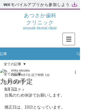
モバイルアプリから参加しよう
あつさか
歯科
クリニック
atsusak dental clinic
記事
全ての記事
shika atusaka
全ての記事
2020年9月7日
読了時間: 1分
九月の予定
今すぐ始める
9月7日
コミュニティ
台風のため休診でお願いします。
矯正日は、10日となっています。