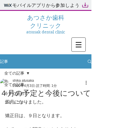
モバイルアプリから参加しよう
あつさか
歯科
クリニック
atsusak dental clinic
記事
全ての記事
shika atusaka
全ての記事
2020年4月3日
読了時間: 1分
４月の予定と今後について
今すぐ始める
四月になりました。
コミュニティ
矯正日は、９日となります。