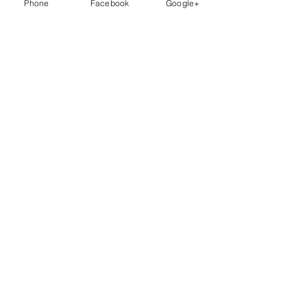
Phone
Facebook
Google+
すね 衛生士さん募集中でござ
います。
コメントを追加…
お問合せ
ＬＩＮＥを使って
10分間の無料通話で予約可能
0944-51-1620
Tel
アクセス
Access Map