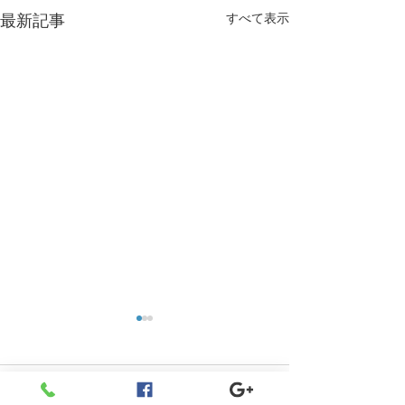
すべて表示
最新記事
11月の予定
本日休日当番
11月の予定 矯正日11月12日
休日当番でござい
です。 その他は今月はなしで
まででございます
コメント