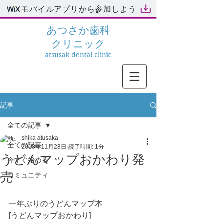
モバイルアプリから参加しよう
あつさか
歯科
クリニック
atsusak dental clinic
記事
全ての記事
shika atusaka
全ての記事
2018年11月28日
読了時間: 1分
うどんマップおかわり発
今すぐ始める
売
コミュニティ
一年ぶりのうどんマップ本
[うどんマップおかわり]