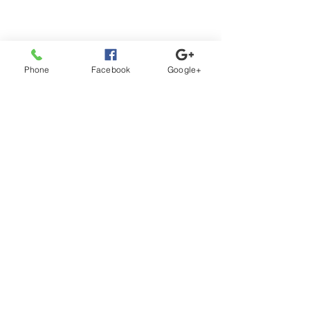
Phone
Facebook
Google+
11月の予定
本日休日当番
11月の予定 矯正日11月12日
休日当番でござい
です。 その他は今月はなしで
まででございます
コメント
すね 衛生士さん募集中でござ
います。
コメントを追加…