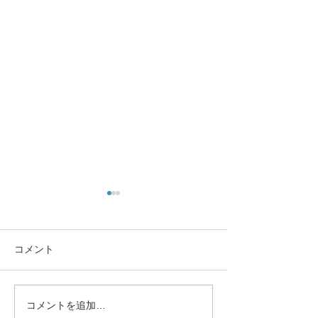
11月の予定
本日休日当番
11月の予定 矯正日11月12日
休日当番でござい
です。 その他は今月はなしで
まででございます
コメント
すね 衛生士さん募集中でござ
います。
コメントを追加…