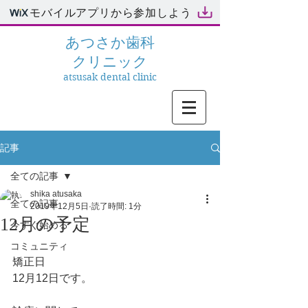
モバイルアプリから参加しよう
あつさか
歯科
クリニック
atsusak dental clinic
記事
全ての記事
shika atusaka
全ての記事
2019年12月5日
読了時間: 1分
12月の予定
今すぐ始める
コミュニティ
矯正日
12月12日です。