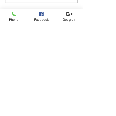
Phone
Facebook
Google+
お問合せ
ＬＩＮＥを使って
10分間の無料通話で予約可能
0944-51-1620
Tel
アクセス
Access Map