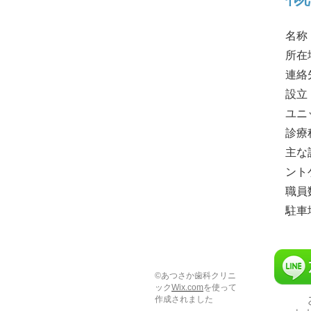
名称
所在
連絡先
設立
ユニ
診療
主な
ント
職員
駐車
©あつさか歯科クリニ
ック
Wix.com
を使って
作成されました