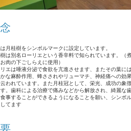
念
院は月桂樹をシンボルマークに設定しています。
桂樹は別名ローリエという香辛料で知られています。（
やお肉の下ごしらえに使用）
ーリエは唾液分泌で食欲を亢進させます、またその葉に
やかな麻酔作用、蜂さされやリューマチ、神経痛への効
と云われています。また月桂冠として、栄光、成功の象
ます。歯科による治療で痛みなどから解放され、綺麗な
く食事することができるようになることを願い、シンボ
としてます
要