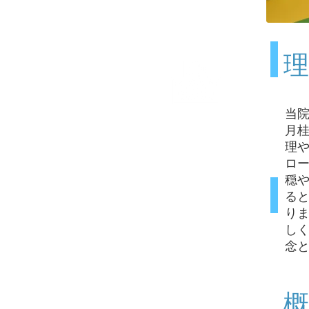
理
当
病院概要
月
Description
理
ロ
穏
る
り
し
念
概