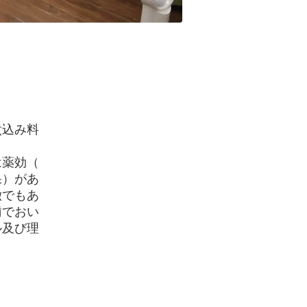
煮込み料
は薬効（
果）があ
徴でもあ
歯でおい
ル及び理